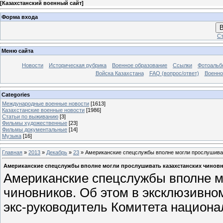
[
Казахстанский военный сайт
]
Форма входа
В
Ст
Меню сайта
Новости
Историческая рубрика
Военное образование
Ссылки
Фотоаль
Войска Казахстана
FAQ (вопрос/ответ)
Военно
Categories
Международные военные новости
[1613]
Казахстанские военные новости
[1986]
Статьи по выживанию
[3]
Фильмы художественные
[23]
Фильмы документальные
[14]
Музыка
[16]
Главная
»
2013
»
Декабрь
»
23
» Американские спецслужбы вполне могли прослушиват
Американские спецслужбы вполне могли прослушивать казахстанских чинов
Американские спецслужбы вполне м
чиновников. Об этом в эксклюзивно
экс-руководитель Комитета национа