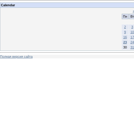
Calendar
Пн
Вт
2
3
9
10
16
17
23
24
30
31
Полная версия сайта