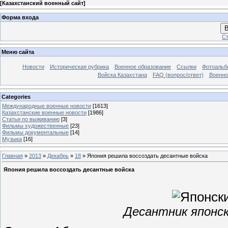
[
Казахстанский военный сайт
]
Форма входа
В
Ст
Меню сайта
Новости
Историческая рубрика
Военное образование
Ссылки
Фотоаль
Войска Казахстана
FAQ (вопрос/ответ)
Военно
Categories
Международные военные новости
[1613]
Казахстанские военные новости
[1986]
Статьи по выживанию
[3]
Фильмы художественные
[23]
Фильмы документальные
[14]
Музыка
[16]
Главная
»
2013
»
Декабрь
»
18
» Япония решила воссоздать десантные войска
Япония решила воссоздать десантные войска
Десантник японс