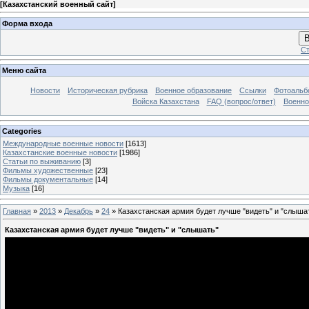
[
Казахстанский военный сайт
]
Форма входа
В
Ст
Меню сайта
Новости
Историческая рубрика
Военное образование
Ссылки
Фотоаль
Войска Казахстана
FAQ (вопрос/ответ)
Военно
Categories
Международные военные новости
[1613]
Казахстанские военные новости
[1986]
Статьи по выживанию
[3]
Фильмы художественные
[23]
Фильмы документальные
[14]
Музыка
[16]
Главная
»
2013
»
Декабрь
»
24
» Казахстанская армия будет лучше "видеть" и "слыша
Казахстанская армия будет лучше "видеть" и "слышать"