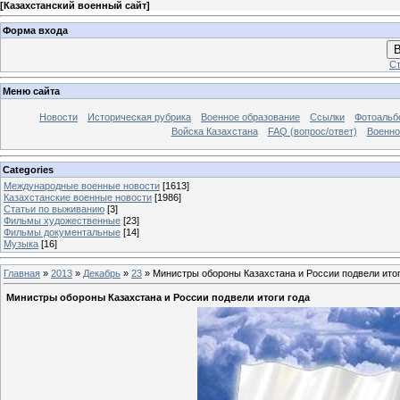
[
Казахстанский военный сайт
]
Форма входа
В
Ст
Меню сайта
Новости
Историческая рубрика
Военное образование
Ссылки
Фотоаль
Войска Казахстана
FAQ (вопрос/ответ)
Военно
Categories
Международные военные новости
[1613]
Казахстанские военные новости
[1986]
Статьи по выживанию
[3]
Фильмы художественные
[23]
Фильмы документальные
[14]
Музыка
[16]
Главная
»
2013
»
Декабрь
»
23
» Министры обороны Казахстана и России подвели итог
Министры обороны Казахстана и России подвели итоги года