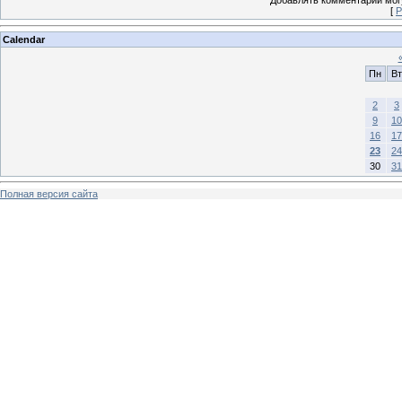
Добавлять комментарии могу
[
Р
Calendar
Пн
Вт
2
3
9
10
16
17
23
24
30
31
Полная версия сайта