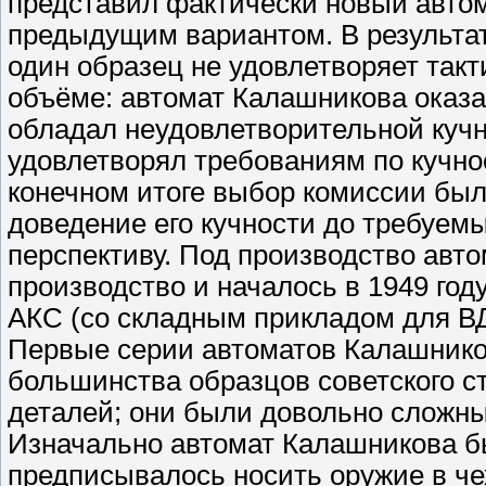
представил фактически новый автом
предыдущим вариантом. В результат
один образец не удовлетворяет так
объёме: автомат Калашникова оказ
обладал неудовлетворительной кучн
удовлетворял требованиям по кучно
конечном итоге выбор комиссии был
доведение его кучности до требуем
перспективу. Под производство авто
производство и началось в 1949 год
АКС (со складным прикладом для В
Первые серии автоматов Калашников
большинства образцов советского с
деталей; они были довольно сложны
Изначально автомат Калашникова б
предписывалось носить оружие в че