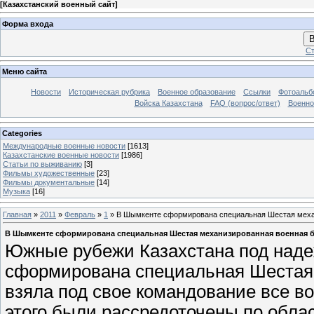
[
Казахстанский военный сайт
]
Форма входа
В
Ст
Меню сайта
Новости
Историческая рубрика
Военное образование
Ссылки
Фотоаль
Войска Казахстана
FAQ (вопрос/ответ)
Военно
Categories
Международные военные новости
[1613]
Казахстанские военные новости
[1986]
Статьи по выживанию
[3]
Фильмы художественные
[23]
Фильмы документальные
[14]
Музыка
[16]
Главная
»
2011
»
Февраль
»
1
» В Шымкенте сформирована специальная Шестая меха
В Шымкенте сформирована специальная Шестая механизированная военная 
Южные рубежи Казахстана под наде
сформирована специальная Шестая 
взяла под свое командование все в
этого были рассредоточены по обла