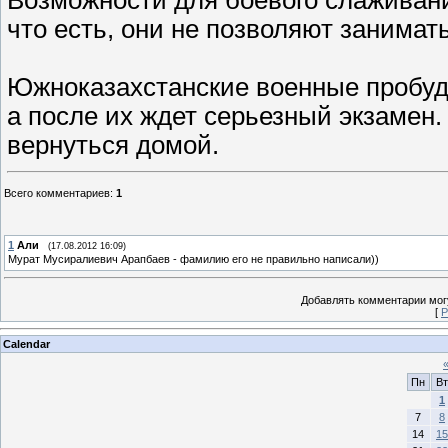
Возможности для боевого слаживания
что есть, они не позволяют занимат
Южноказахстанские военные пробуду
а после их ждет серьезный экзамен.
вернуться домой.
Всего комментариев
:
1
1
Али
(17.08.2012 16:09)
Мурат Мусиралиевич Арапбаев - фамилию его не правильно написали))
Добавлять комментарии могу
[
Р
Calendar
Пн
Вт
1
7
8
14
15