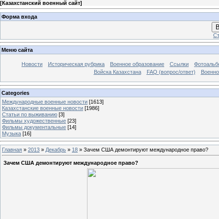
[
Казахстанский военный сайт
]
Форма входа
В
Ст
Меню сайта
Новости
Историческая рубрика
Военное образование
Ссылки
Фотоаль
Войска Казахстана
FAQ (вопрос/ответ)
Военно
Categories
Международные военные новости
[1613]
Казахстанские военные новости
[1986]
Статьи по выживанию
[3]
Фильмы художественные
[23]
Фильмы документальные
[14]
Музыка
[16]
Главная
»
2013
»
Декабрь
»
18
» Зачем США демонтируют международное право?
Зачем США демонтируют международное право?